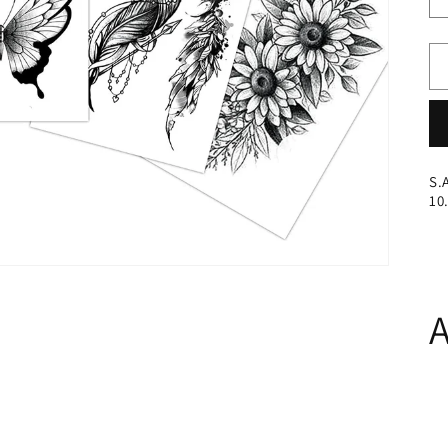
S.
10
A