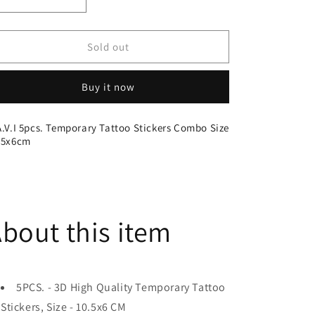
Decrease
Increase
quantity
quantity
for
for
S.A.V.I
S.A.V.I
Sold out
5pcs.
5pcs.
Temporary
Temporary
Buy it now
Tattoo
Tattoo
Stickers
Stickers
Combo
Combo
A.V.I 5pcs. Temporary Tattoo Stickers Combo Size
Size
Size
.5x6cm
10.5x6cm
10.5x6cm
bout this item
5PCS. - 3D High Quality Temporary Tattoo
Stickers, Size - 10.5x6 CM