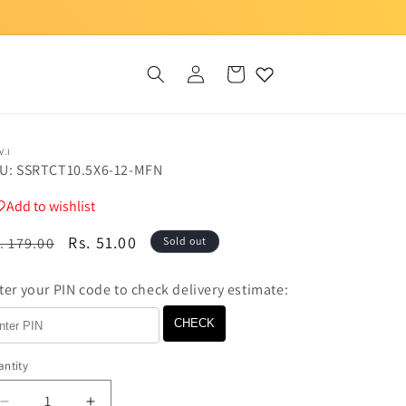
Log
Cart
in
V.I
U: SSRTCT10.5X6-12-MFN
Add to wishlist
egular
Sale
Rs. 51.00
. 179.00
Sold out
ice
price
ter your PIN code to check delivery estimate:
CHECK
ntity