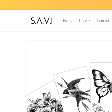
Skip to
content
Home
Shop
Contact
Skip to
product
information