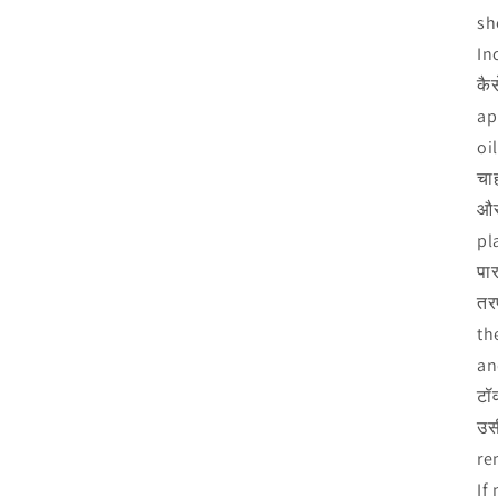
sh
In
कै
ap
oi
चाह
और
pl
पार
तर
th
an
टॉ
उस
re
If