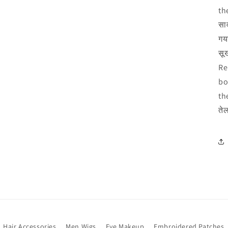
th
साव
गया
सू
Re
bo
th
ते
Hair Accessories
Men Wigs
Eye Makeup
Embroidered Patches